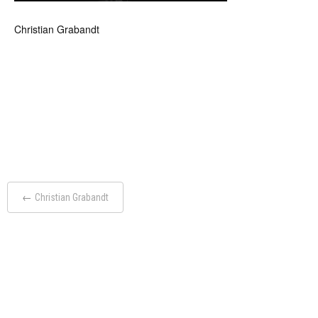
Christian Grabandt
Post
←
Christian Grabandt
navigation